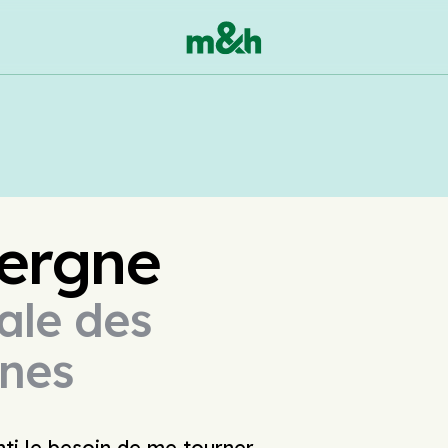
En 
vergne
pale des
ines
enti le besoin de me tourner