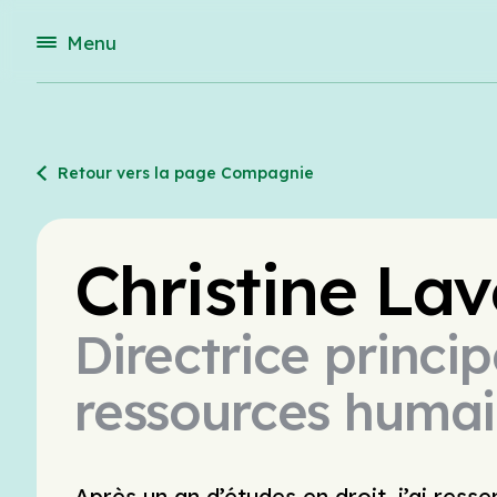
Menu
Retour vers la page Compagnie
Christine La
Directrice princi
ressources huma
Après un an d’études en droit, j’ai ress