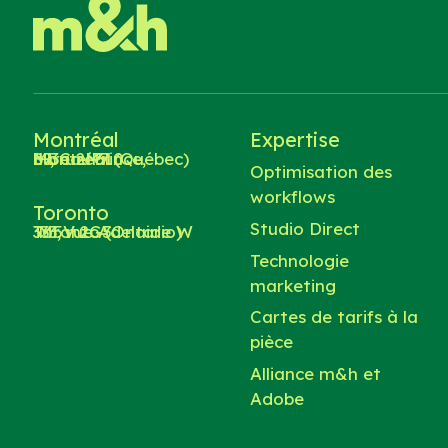
Montréal
Expertise
87, rue Prince, bureau 310
Montréal (Québec) H3C 2M7
Optimisation des
workflows
Toronto
Studio Direct
333, rue Adelaide W
Toronto (Ontario) M5V 2G5
Technologie
marketing
Cartes de tarifs à la
pièce
Alliance m&h et
Adobe