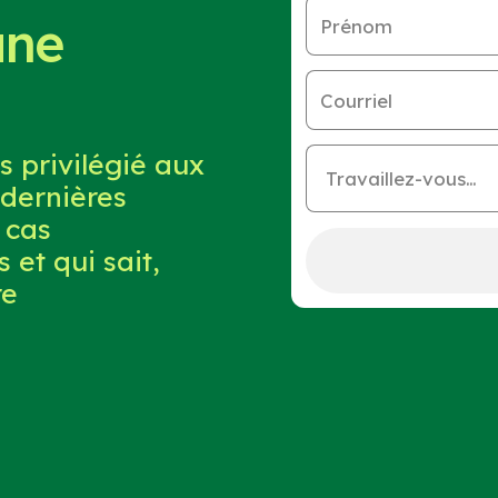
une
Prénom
Courriel
s privilégié aux
Travaillez-vous…
dernières
 cas
 et qui sait,
re